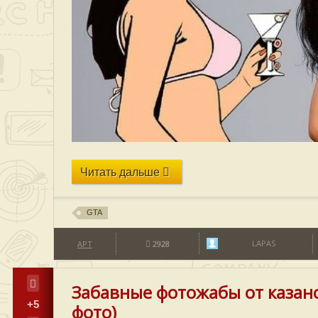
Читать дальше
GTA
LAPAS
АРТ
2928
Забавные фотожабы от казанс
+5
фото)