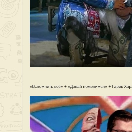
«Вспомнить всё» + «Давай поженимся» + Гарик Хар