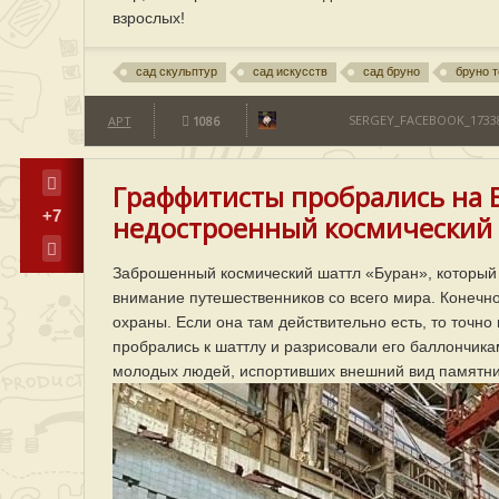
взрослых!
сад скульптур
сад искусств
сад бруно
бруно 
SERGEY_FACEBOOK_1733
АРТ
1086
Граффитисты пробрались на 
+7
недостроенный космический ш
Заброшенный космический шаттл «Буран», который 
внимание путешественников со всего мира. Конечно,
охраны. Если она там действительно есть, то точн
пробрались к шаттлу и разрисовали его баллончика
молодых людей, испортивших внешний вид памятни